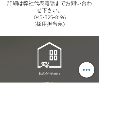
詳細は弊社代表電話までお問い合わ
せ下さい。
045-325-8196
​(採用担当宛)
株式会社Refine
〒22
1-0056
神奈川県横浜市神奈川区金港町6-3
​横浜金港町ビル3階
TEL：045-325-8196
FAX：045-325-8197
事業内容：不動産買取販売
宅地建物取引業者免許証：
神奈川県知事（１）第31749号
お問い合わせ