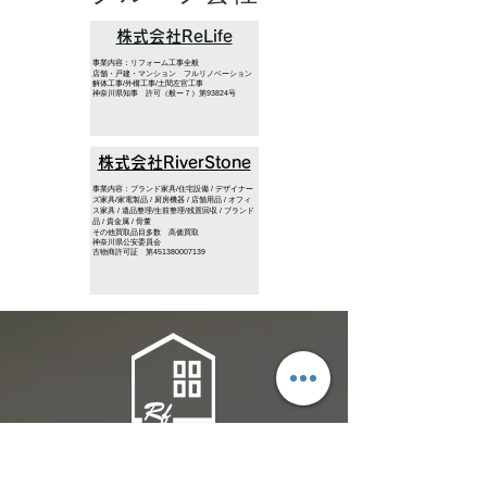
株式会社ReLife
事業内容：リフォーム工事全般
店舗・戸建・マンション フルリノベーション
解体工事/外構工事/土間左官工事
​神奈川県知事 許可（般ー７）第93824号
株式会社RiverStone
事業内容：ブランド家具/住宅設備 / デザイナー
ズ家具/家電製品 / 厨房機器 / 店舗用品 / オフィ
ス家具 / 遺品整理/生前整理/残置回収 / ブランド
品 / 貴金属 / 骨董
その他買取品目多数 高価買取
神奈川県公安委員会
古物商許可証 第451380007139
株式会社Refine
〒22
1-0056