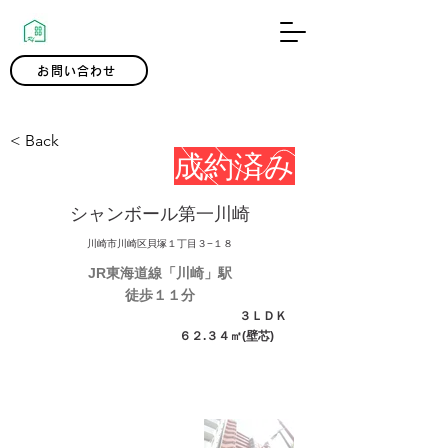
0120-300-239
お問い合わせ
< Back
成約済み
シャンボール第一川崎
川崎市川崎区貝塚１丁目３−１８
JR東海道線「川崎」駅
徒歩１１分
３ＬＤＫ
６２.３４㎡(壁芯)