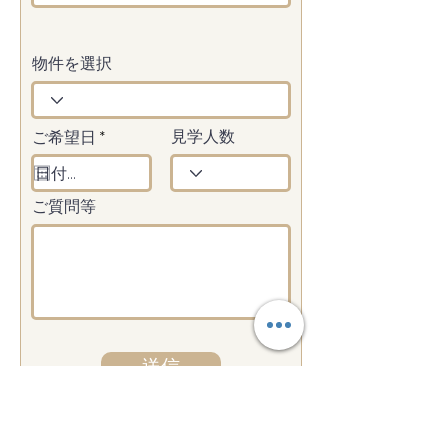
物件を選択
r
ご希望日
*
見学人数
e
q
u
i
ご質問等
r
e
d
送信