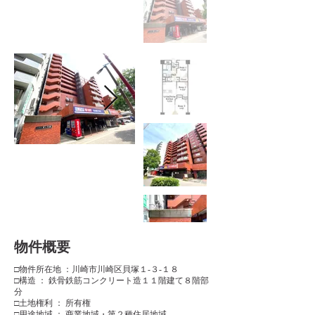
​物件概要
□物件所在地 ：川崎市川崎区貝塚１-３‐１８
□構造 ： 鉄骨鉄筋コンクリート造１１階建て８階部
分
□土地権利 ： 所有権
□用途地域 ： 商業地域・第２種住居地域