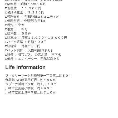
□築年月 ：昭和５５年１０月
□管理費 ： １１,９００円
□修繕積立金 ： ９,３１０円
□管理会社 ： 明和地所コミュニティ㈱
□管理形態 ：全部委託(日勤)
□現況 ： 空室
□引渡日 ： 即可
□総戸数 ： ５５戸
□駐車場 ： 月額１５,０００～１８,０００円
□バイク置場 ： 月額５００円
□駐輪場 ： 月額３００円
□ペット飼育 ： 犬猫可(細則あり)
□設備 ： 都市ガス、 公営水道、 本下水
□備考 ： エレベーター、宅配BOXあり
Life Information
ファミリーマート川崎貝塚一丁目店…約８０ｍ
食品館あおば東田町店…約４８０ｍ
ラゾーナ川崎プラザ…約１,０１０ｍ
川崎市立宮前小学校…約４９０ｍ
川崎市立富士見中学校…約７１０ｍ