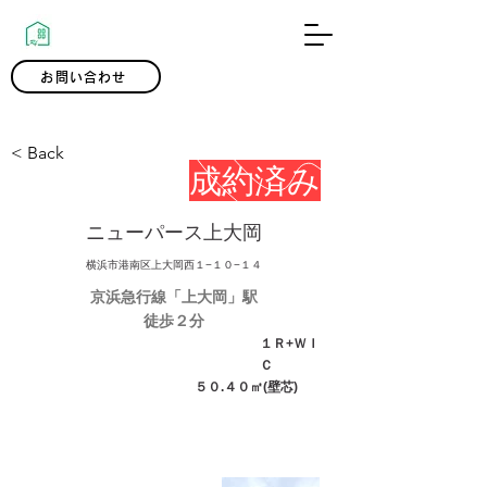
0120-300-239
お問い合わせ
< Back
成約済み
ニューパース上大岡
横浜市港南区上大岡西１−１０−１４
京浜急行線「上大岡」駅
徒歩２分
１Ｒ+ＷＩ
Ｃ
５０.４０㎡(壁芯)