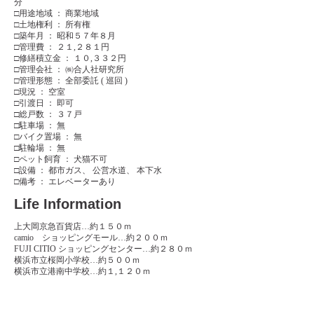
分
□用途地域 ： 商業地域
□土地権利 ： 所有権
□築年月 ： 昭和５７年８月
□管理費 ： ２１,２８１円
□修繕積立金 ： １０,３３２円
□管理会社 ： ㈱合人社研究所
□管理形態 ： 全部委託 ( 巡回 )
□現況 ： 空室
□引渡日 ： 即可
□総戸数 ： ３７戸
□駐車場 ： 無
□バイク置場 ： 無
□駐輪場 ： 無
□ペット飼育 ： 犬猫不可
□設備 ： 都市ガス、 公営水道、 本下水
□備考 ： エレベーターあり
Life Information
上大岡京急百貨店…約１５０ｍ
camio ショッピングモール…約２００ｍ
FUJI CITIO ショッピングセンター…約２８０ｍ
横浜市立桜岡小学校…約５００ｍ
横浜市立港南中学校…約１,１２０ｍ