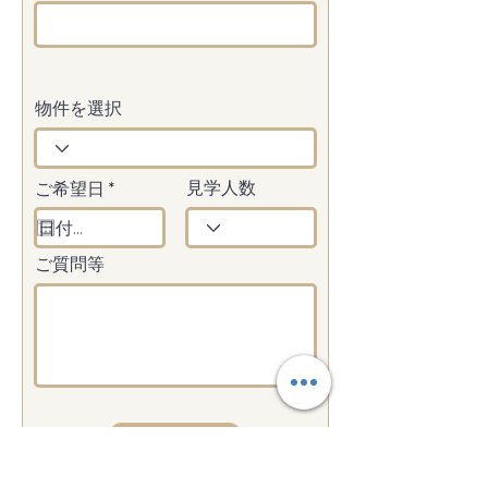
物件を選択
r
ご希望日
*
見学人数
e
q
u
i
ご質問等
r
e
d
送信