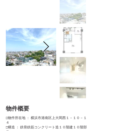
​物件概要
□物件所在地 ： 横浜市港南区上大岡西１－１０－１
４
□構造 ： 鉄骨鉄筋コンクリート造１０階建１０階部