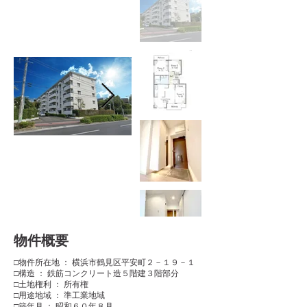
​物件概要
□物件所在地 ： 横浜市鶴見区平安町２－１９－１
□構造 ： 鉄筋コンクリート造５階建３階部分
□土地権利 ： 所有権
□用途地域 ： 準工業地域
□築年月 ： 昭和６０年８月