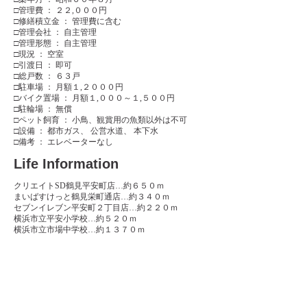
□管理費 ： ２２,０００円
□修繕積立金 ： 管理費に含む
□管理会社 ： 自主管理
□管理形態 ： 自主管理
□現況 ： 空室
□引渡日 ： 即可
□総戸数 ： ６３戸
□駐車場 ： 月額１,２０００円
□バイク置場 ： 月額１,０００～１,５００円
□駐輪場 ： 無償
□ペット飼育 ： 小鳥、観賞用の魚類以外は不可
□設備 ： 都市ガス、 公営水道、 本下水
□備考 ： エレベーターなし
Life Information
クリエイトSD鶴見平安町店…約６５０ｍ
まいばすけっと鶴見栄町通店…約３４０ｍ
セブンイレブン平安町２丁目店…約２２０ｍ
横浜市立平安小学校…約５２０ｍ
横浜市立市場中学校…約１３７０ｍ