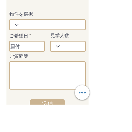
物件を選択
r
ご希望日
*
見学人数
e
q
u
i
ご質問等
r
e
d
送信