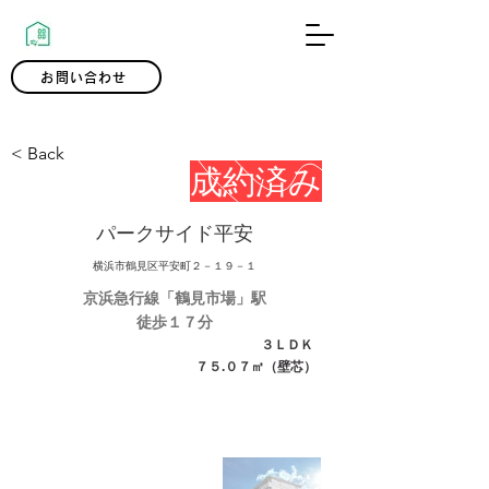
0120-300-239
お問い合わせ
< Back
成約済み
パークサイド平安
横浜市鶴見区平安町２－１９－１
京浜急行線「鶴見市場」駅
徒歩１７分
３ＬＤＫ
７５.０７㎡（壁芯）