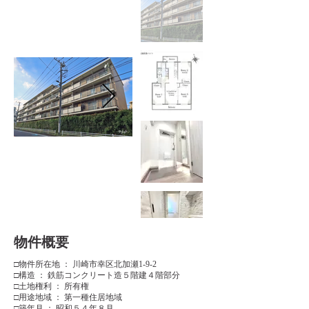
​物件概要
□物件所在地 ： 川崎市幸区北加瀬1-9-2
□構造 ： 鉄筋コンクリート造５階建４階部分
□土地権利 ： 所有権
□用途地域 ： 第一種住居地域
□築年月 ： 昭和５４年８月