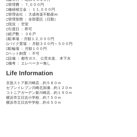
□管理費 ： ７,０００円
□修繕積立金 ： １１,５００円
□管理会社 ： 大成有楽不動産㈱
□管理形態 ： 全部委託（日勤）
□現況 ： 空室
□引渡日 ： 即可
□総戸数 ： ３６戸
□駐車場 ：月額１２,０００円
□バイク置場 ： 月額３００円～５００円
□駐輪場 ： 月額１００円
□ペット飼育 ： 不可
□設備 ： 都市ガス、 公営水道、 本下水
□備考 ： エレベーター無し
Life Information
京急ストア新川崎店…約５８０ｍ
セブンイレブン川崎北加瀬…約１２０ｍ
コトニアガーデン新川崎店…約１９０ｍ
横浜市立日吉小学校…約７５０ｍ
横浜市立日吉中学校…約６５０ｍ