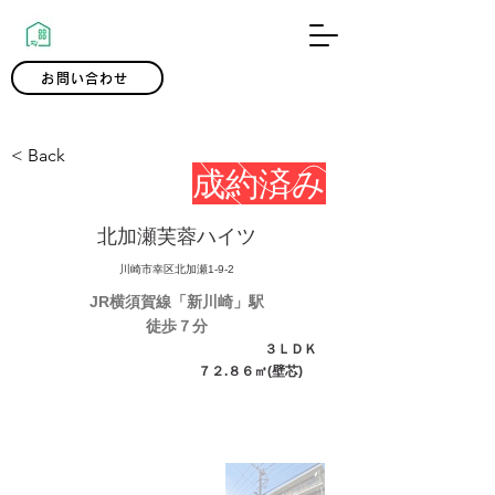
0120-300-239
お問い合わせ
< Back
成約済み
北加瀬芙蓉ハイツ
川崎市幸区北加瀬1-9-2
JR横須賀線「新川崎」駅
徒歩７分
３ＬＤＫ
７２.８６㎡(壁芯)