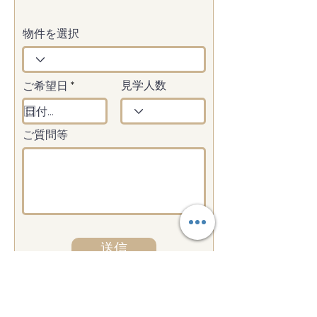
物件を選択
r
ご希望日
*
見学人数
e
q
u
i
ご質問等
r
e
d
送信