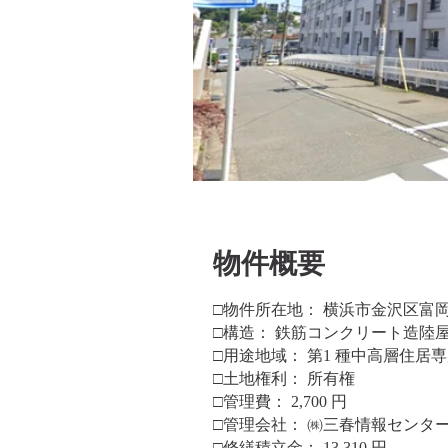
​物件概要
□物件所在地： 横浜市金沢区富岡東
□構造： 鉄筋コンクリート造陸屋根
□用途地域： 第1 種中高層住居
□土地権利： 所有権
□管理費： 2,700 円
□管理会社： ㈱三春情報センタ
□修繕積立金： 13,310 円