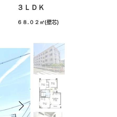
３ＬＤＫ
６８.０２㎡(壁芯)