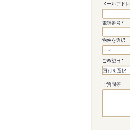
メールアドレ
電話番号
物件を選択
r
ご希望日
*
e
q
u
i
r
ご質問等
e
d