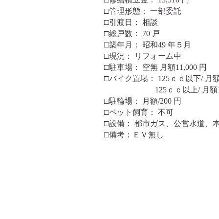
□管理形態： 一部委託
□引渡日： 相談
□総戸数： 70 戸
□築年月： 昭和49 年５月
□現況： リフォーム中
□駐車場： 空無 月額11,000 円
□バイク置場： 125ｃｃ以下/ 月額5
125ｃｃ以上/ 月額1,0
□駐輪場： 月額/200 円
□ペット飼育： 不可
□設備： 都市ガス、公営水道、
□備考：ＥＶ無し