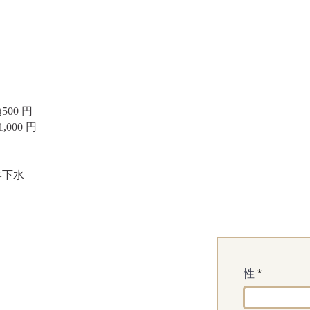
00 円
00 円
本下水
性