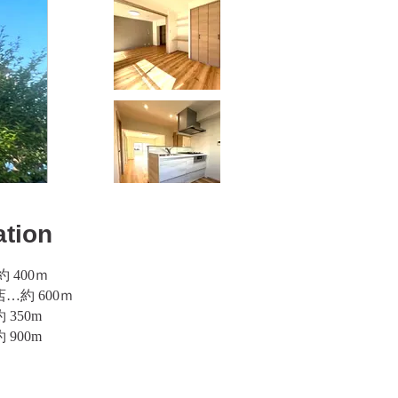
ation
 400ｍ
約 600ｍ
350m
900m