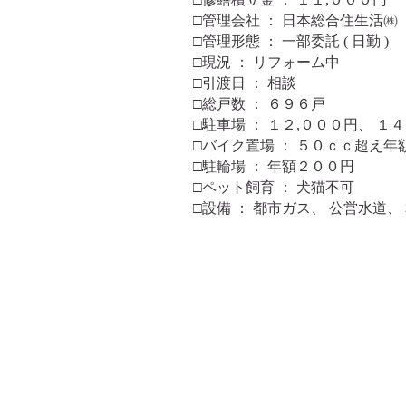
□管理会社 ： 日本総合住生活㈱
□管理形態 ： 一部委託 ( 日勤 )
□現況 ： リフォーム中
□引渡日 ： 相談
□総戸数 ： ６９６戸
□駐車場 ： １２,０００円、 １
□バイク置場 ： ５０ｃｃ超え年
□駐輪場 ： 年額２００円
□ペット飼育 ： 犬猫不可
□設備 ： 都市ガス、 公営水道、