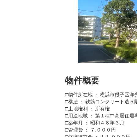
​物件概要
□物件所在地 ： 横浜市磯子区洋
□構造 ： 鉄筋コンクリート造５
□土地権利 ： 所有権
□用途地域 ： 第１種中高層住居
□築年月 ： 昭和４６年３月
□管理費 ： ７,０００円
□修繕積立金 ： １１,０００円