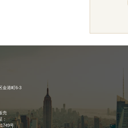
金港町6-3
販売
証：
749号