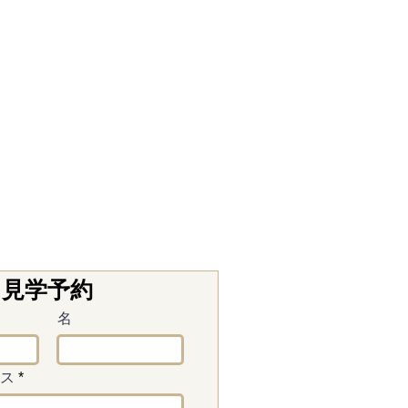
見学予約
名
ス