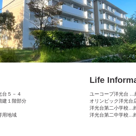
Life Inform
光台５－４
ユーコープ洋光台 …約
階建１階部分
オリンピック洋光台店…
洋光台第二小学校…約 
専用地域
洋光台第二中学校…約 