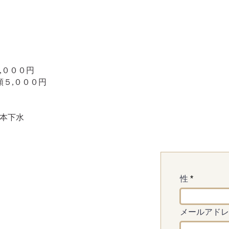
４,０００円
額５,０００円
 本下水
性
メールアドレ