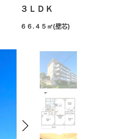
３ＬＤＫ
６６.４５㎡(壁芯)