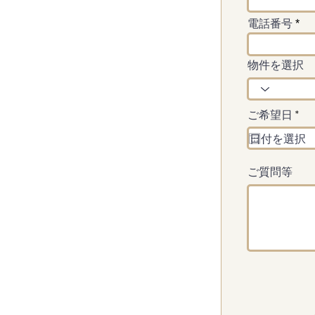
電話番号
物件を選択
r
ご希望日
*
e
q
u
i
r
ご質問等
e
d