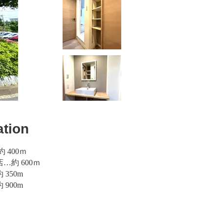
ation
 400ｍ
約 600ｍ
350m
900m