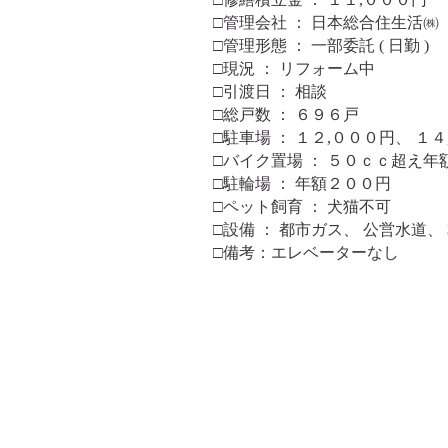
□管理会社 ： 日本総合住生活㈱
□管理形態 ： 一部委託 ( 日勤 )
□現況 ： リフォーム中
□引渡日 ： 相談
□総戸数 ： ６９６戸
□駐車場 ： １２,０００円、 １
□バイク置場 ： ５０ｃｃ超え年
□駐輪場 ： 年額２００円
□ペット飼育 ： 犬猫不可
□設備 ： 都市ガス、 公営水道、
□備考：エレベーターなし