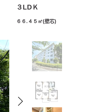
３LDＫ
６６.４５㎡(壁芯)