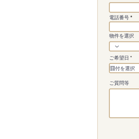
電話番号
物件を選択
r
ご希望日
*
e
q
u
i
r
ご質問等
e
d