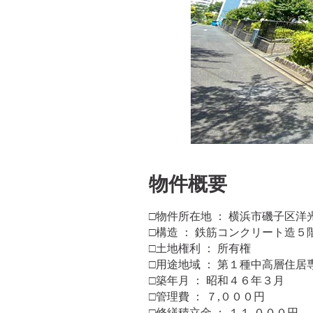
​物件概要
□物件所在地 ： 横浜市磯子区
□構造 ： 鉄筋コンクリート造５
□土地権利 ： 所有権
□用途地域 ： 第１種中高層住居
□築年月 ： 昭和４６年３月
□管理費 ： ７,０００円
□修繕積立金 ： １１,０００円