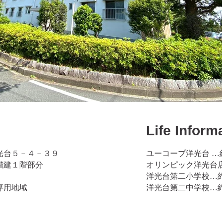
Life Inform
洋光台５－４－３９
ユーコープ洋光台 …約
階建１階部分
オリンピック洋光台店…
洋光台第二小学校…約 
専用地域
洋光台第二中学校…約 