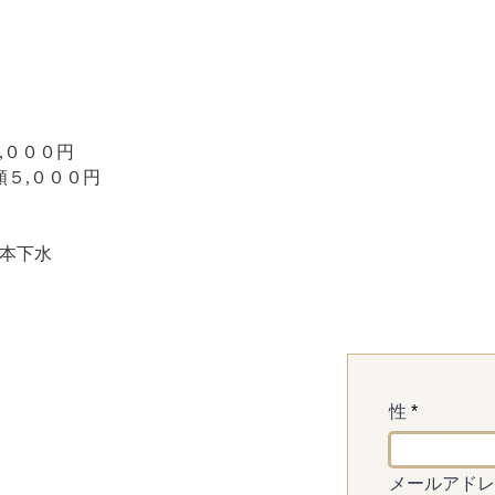
４,０００円
額５,０００円
 本下水
性
メールアドレ